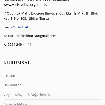
www.varistedavi.org’a aittir.
📍Odunluk Mah., Erdoğan Binyücel Cd., Eker İş Mrk., B1 Blok,
Kat: 1, No: 108, Nilüfer/Bursa
🚗
Yol Tarifi Al
✉️ naturalklinikbursa@gmail.com
📞 0224 249 44 41
KURUMSAL
İletişim
Hakkımızda
Vizyon, Misyon & Değerlerimiz
Çerez Politikası