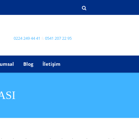
0224 249 44 41
&
0541 207 22 95
umsal
Blog
İletişim
ASI