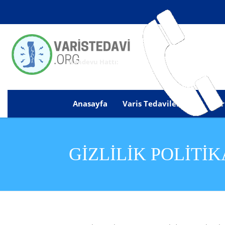
Randevu Hattı:
Anasayfa
Varis Tedavilerimiz
Kur
GIZLILIK POLITIK