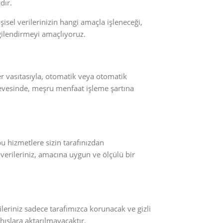
dır.
işisel verilerinizin hangi amaçla işleneceği,
lgilendirmeyi amaçlıyoruz.
ler vasıtasıyla, otomatik veya otomatik
çevesinde, meşru menfaat işleme şartına
bu hizmetlere sizin tarafınızdan
 verileriniz, amacına uygun ve ölçülü bir
rileriniz sadece tarafımızca korunacak ve gizli
hıslara aktarılmayacaktır.