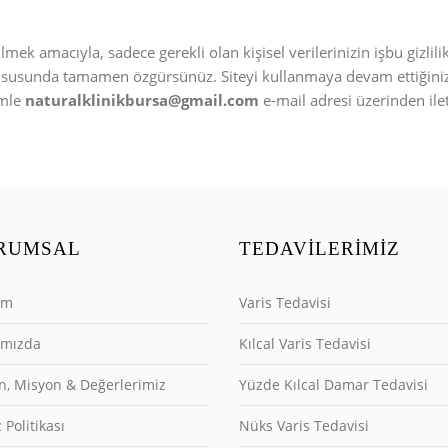
ek amacıyla, sadece gerekli olan kişisel verilerinizin işbu gizlilik 
ususunda tamamen özgürsünüz. Siteyi kullanmaya devam ettiğiniz
imle
naturalklinikbursa@gmail.com
e-mail adresi üzerinden il
RUMSAL
TEDAVILERIMIZ
şim
Varis Tedavisi
ımızda
Kılcal Varis Tedavisi
n, Misyon & Değerlerimiz
Yüzde Kılcal Damar Tedavisi
 Politikası
Nüks Varis Tedavisi