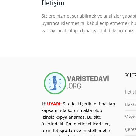
İletişim
Sizlere hizmet sunabilmek ve analizler yapabilm
uyarınca işlenmesini, kabul edip etmemek h
varsayılacak olup, daha ayrıntılı bilgi için biz
KU
İleti
🚨
UYARI:
Sitedeki içerik telif hakları
Hakk
kapsamında korunmakta olup
Vizyo
izinsiz kopyalanamaz. Bu site
üzerindeki tüm metinsel içerikler,
Çerez
ürün fotoğrafları ve modellemeler