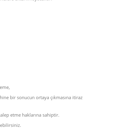
steme,
yhine bir sonucun ortaya çıkmasına itiraz
talep etme haklarına sahiptir.
bilirsiniz.