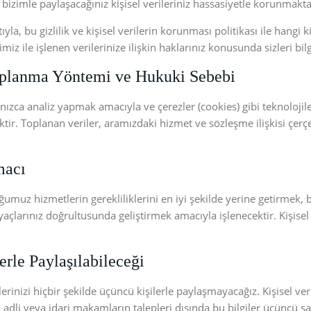
bizimle paylaşacağınız kişisel verileriniz hassasiyetle korunmakta
yla, bu gizlilik ve kişisel verilerin korunması politikası ile hangi k
iz ile işlenen verilerinize ilişkin haklarınız konusunda sizleri bi
Toplanma Yöntemi ve Hukuki Sebebi
 yalnızca analiz yapmak amacıyla ve çerezler (cookies) gibi teknoloji
ir. Toplanan veriler, aramızdaki hizmet ve sözleşme ilişkisi çer
macı
uğumuz hizmetlerin gerekliliklerini en iyi şekilde yerine getirmek, 
yaçlarınız doğrultusunda geliştirmek amacıyla işlenecektir. Kişisel
erle Paylaşılabileceği
lerinizi hiçbir şekilde üçüncü kişilerle paylaşmayacağız. Kişisel ve
adli veya idari makamların talepleri dışında bu bilgiler üçüncü şa