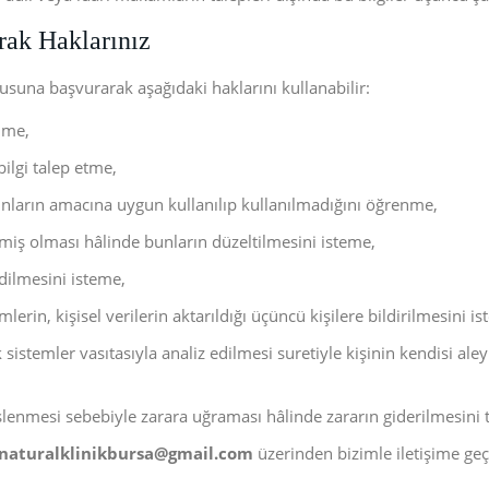
arak Haklarınız
una başvurarak aşağıdaki haklarını kullanabilir:
enme,
bilgi talep etme,
bunların amacına uygun kullanılıp kullanılmadığını öğrenme,
enmiş olması hâlinde bunların düzeltilmesini isteme,
edilmesini isteme,
mlerin, kişisel verilerin aktarıldığı üçüncü kişilere bildirilmesini i
sistemler vasıtasıyla analiz edilmesi suretiyle kişinin kendisi ale
 işlenmesi sebebiyle zarara uğraması hâlinde zararın giderilmesini 
naturalklinikbursa@gmail.com
üzerinden bizimle iletişime geçe