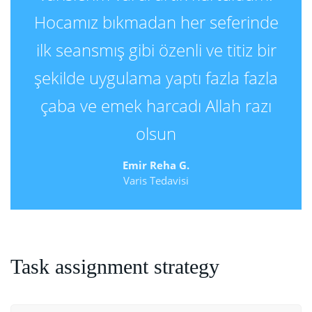
Hocamız bıkmadan her seferinde
ilk seansmış gibi özenli ve titiz bir
şekilde uygulama yaptı fazla fazla
çaba ve emek harcadı Allah razı
olsun
Emir Reha G.
Varis Tedavisi
Task assignment strategy