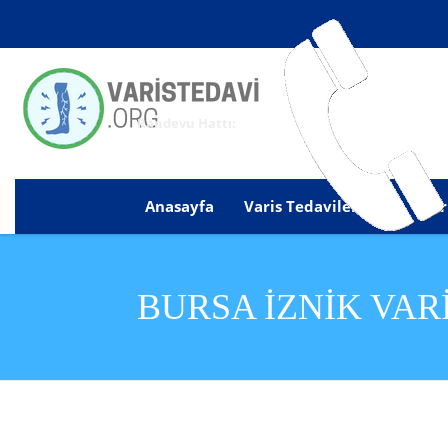
Randevu Hattı:
Anasayfa
Varis Tedavilerimiz
Kur
BURSA İZNIK VARI