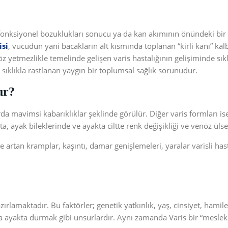
fonksiyonel bozuklukları sonucu ya da kan akımının önündeki bir e
isi
, vücudun yani bacakların alt kısmında toplanan “kirli kanı” kal
Venöz yetmezlikle temelinde gelişen varis hastalığının gelişiminde sı
sıklıkla rastlanan yaygın bir toplumsal sağlık sorunudur.
ur?
da mavimsi kabarıklıklar şeklinde görülür. Diğer varis formları is
 ayak bileklerinde ve ayakta ciltte renk değişikliği ve venöz ülserl
gece artan kramplar, kaşıntı, damar genişlemeleri, yaralar varisli ha
lamaktadır. Bu faktörler; genetik yatkınlık, yaş, cinsiyet, hamileli
 ayakta durmak gibi unsurlardır. Aynı zamanda Varis bir “meslek h