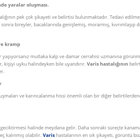
nde yaralar oluşması.
lığının pek çok şikayeti ve belirtisi bulunmaktadır. Tedavi edilme
 sonra bireyler, bacaklarında genişlemiş, morarmış, kıvrımlaşıp dı
 ve kramp
ar yaşıyorsanız mutlaka kalp ve damar cerrahisi uzmanına görün
r, kişiyi uyku halindeyken bile uyandırır.
Varis hastalığının
belir
er.
r
şmaları ve karıncalanma hissi önemli olan bir diğer belirtilerd
n geciktirmesi halinde meydana gelir. Daha sonraki süreçte kanama
eç kalınmış olabilir.
Varis
hastalarının en sık şikayeti, görüntü b