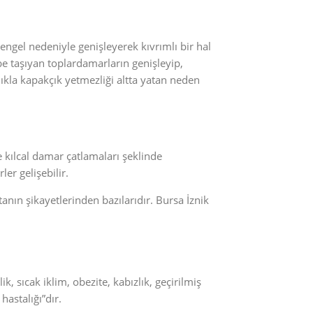
ngel nedeniyle genişleyerek kıvrımlı bir hal
be taşıyan toplardamarların genişleyip,
klıkla kapakçık yetmezliği altta yatan neden
e kılcal damar çatlamaları şeklinde
er gelişebilir.
stanın şikayetlerinden bazılarıdır. Bursa İznik
k, sıcak iklim, obezite, kabızlık, geçirilmiş
astalığı”dır.