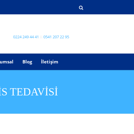
0224 249 44 41
&
0541 207 22 95
umsal
Blog
İletişim
S TEDAVISI