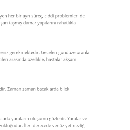
yen her bir ayrı süreç, ciddi problemleri de
şarı taşmış damar yapılarını rahatlıkla
meniz gerekmektedir. Geceleri gündüze oranla
tileri arasında özellikle, hastalar akşam
endir. Zaman zaman bacaklarda bilek
larla yaraların oluşumu gözlenir. Yaralar ve
ozukluğudur. İleri derecede venöz yetmezliği