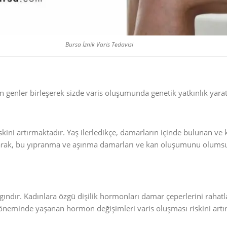
Bursa İznik Varis Tedavisi
genler birleşerek sizde varis oluşumunda genetik yatkınlık yaratm
skini artırmaktadır. Yaş ilerledikçe, damarların içinde bulunan ve
arak, bu yıpranma ve aşınma damarları ve kan oluşumunu olumsu
ndır. Kadınlara özgü dişilik hormonları damar çeperlerini rahat
neminde yaşanan hormon değişimleri varis oluşması riskini artı