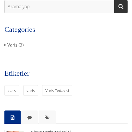
Categories
Varis
(3)
Etiketler
clacs
varis
Varis Tedavisi