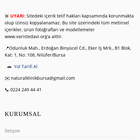
🚨
UYARI:
Sitedeki içerik telif hakları kapsamında korunmakta
olup izinsiz kopyalanamaz. Bu site üzerindeki tüm metinsel
içerikler, ürün fotoğrafları ve modellemeler
www.varistedavi.org’a aittir.
📍Odunluk Mah., Erdoğan Binyücel Cd., Eker İş Mrk., B1 Blok,
Kat: 1, No: 108, Nilüfer/Bursa
🚗
Yol Tarifi Al
✉️ naturalklinikbursa@gmail.com
📞 0224 249 44 41
KURUMSAL
İletişim